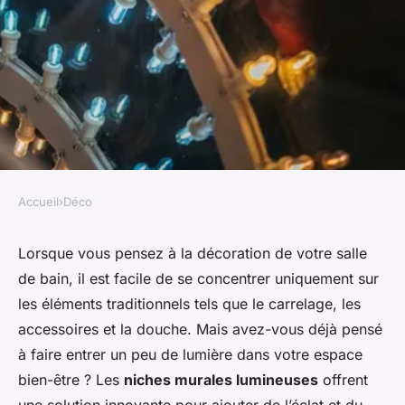
Accueil
›
Déco
DÉCO
Comment intégrer des niches
Lorsque vous pensez à la décoration de votre
salle
de bain
, il est facile de se concentrer uniquement sur
murales lumineuses dans une
les éléments traditionnels tels que le
carrelage
, les
salle de bain ?
accessoires
et la
douche
. Mais avez-vous déjà pensé
à faire entrer un peu de lumière dans votre espace
Clara
•
12 février 2024
•
6 min de lecture
bien-être ? Les
niches murales lumineuses
offrent