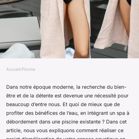
Accueil
›
Piscine
PISCINE
Comment intégrer un spa à
Dans notre époque moderne, la recherche du bien-
être et de la détente est devenue une nécessité pour
débordement dans une piscine
beaucoup d’entre nous. Et quoi de mieux que de
existante pour un effet
profiter des bénéfices de l’eau, en intégrant un spa à
relaxant maximal ?
débordement dans une piscine existante ? Dans cet
article, nous vous expliquons comment réaliser ce
Alexandre
•
12 février 2024
•
12 min de lecture