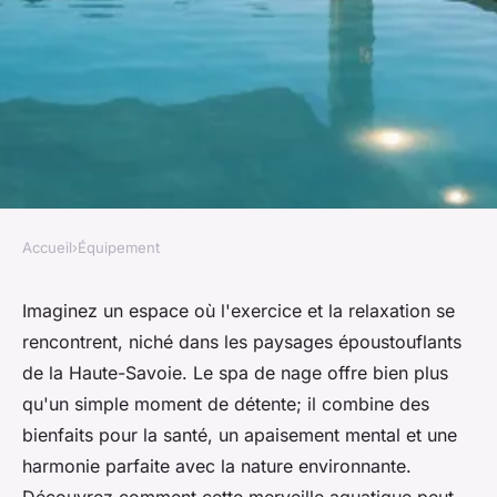
Accueil
›
Équipement
ÉQUIPEMENT
Découvrez les bienfaits du spa
Imaginez un espace où l'exercice et la relaxation se
rencontrent, niché dans les paysages époustouflants
de nage en haute-savoie
de la Haute-Savoie. Le spa de nage offre bien plus
qu'un simple moment de détente; il combine des
Léa
•
20 septembre 2024
•
5 min de lecture
bienfaits pour la santé, un apaisement mental et une
harmonie parfaite avec la nature environnante.