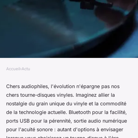
Accueil
›
Actu
ACTU
Du vinyle au numérique : Les
Chers audiophiles, l'évolution n'épargne pas nos
chers tourne-disques vinyles. Imaginez allier la
options de connectivité à
nostalgie du grain unique du vinyle et la commodité
rechercher dans un tourne-
de la technologie actuelle. Bluetooth pour la facilité,
disque vinyle
ports USB pour la pérennité, sortie audio numérique
pour l'acuité sonore : autant d'options à envisager
François
•
16 mars 2024
•
3 min de lecture