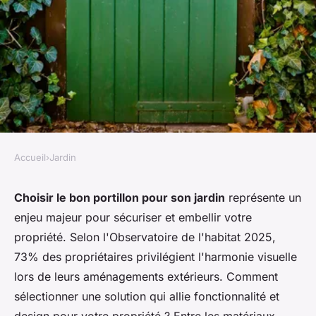
Accueil
›
Jardin
JARDIN
Guide d'achat pour portillons :
Choisir le bon portillon pour son jardin
représente un
enjeu majeur pour sécuriser et embellir votre
matériaux, styles et options
propriété. Selon l'Observatoire de l'habitat 2025,
pratiques
73% des propriétaires privilégient l'harmonie visuelle
lors de leurs aménagements extérieurs. Comment
Lucas
•
19 octobre 2025
•
5 min de lecture
sélectionner une solution qui allie fonctionnalité et