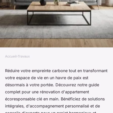
Accueil
›
Travaux
TRAVAUX
Rénovation appartement
Réduire votre empreinte carbone tout en transformant
votre espace de vie en un havre de paix est
écoresponsable : votre projet
désormais à votre portée. Découvrez notre guide
clé en main
complet pour une rénovation d'appartement
écoresponsable clé en main. Bénéficiez de solutions
Edouard
•
21 septembre 2024
•
4 min de lecture
intégrales, d'accompagnement personnalisé et de