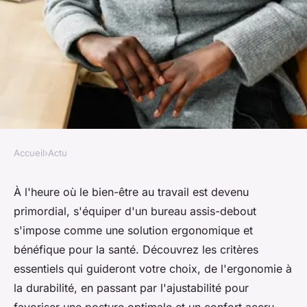
Accueil
›
Actu
ACTU
Achat d'un bureau assis-
À l'heure où le bien-être au travail est devenu
primordial, s'équiper d'un bureau assis-debout
debout : choisissez le meilleur
s'impose comme une solution ergonomique et
meuble
bénéfique pour la santé. Découvrez les critères
essentiels qui guideront votre choix, de l'ergonomie à
François
•
23 mars 2024
•
3 min de lecture
la durabilité, en passant par l'ajustabilité pour