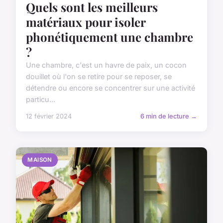
Quels sont les meilleurs
matériaux pour isoler
phonétiquement une chambre
?
Une chambre, c'est un havre de paix, un cocon
douillet où l'on se retire pour se reposer, se
détendre ou encore se concentrer sur une activité
particu...
12 février 2024
6 min de lecture →
MAISON