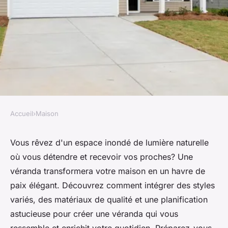
Accueil
›
Maison
MAISON
Améliorez votre espace de vie:
Vous rêvez d'un espace inondé de lumière naturelle
où vous détendre et recevoir vos proches? Une
construire une véranda
véranda transformera votre maison en un havre de
paix élégant. Découvrez comment intégrer des styles
Sarah
•
16 septembre 2024
•
4 min de lecture
variés, des matériaux de qualité et une planification
astucieuse pour créer une véranda qui vous