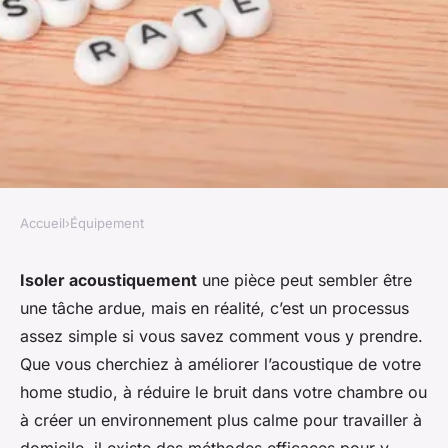
Accueil
›
Équipement
ÉQUIPEMENT
Quelle est la meilleure
Isoler acoustiquement
une pièce peut sembler être
une tâche ardue, mais en réalité, c’est un processus
méthode pour isoler
assez simple si vous savez comment vous y prendre.
acoustiquement une pièce
Que vous cherchiez à améliorer l’acoustique de votre
bruyante ?
home studio, à réduire le bruit dans votre chambre ou
à créer un environnement plus calme pour travailler à
Léa
•
12 février 2024
•
7 min de lecture