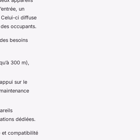
deux appareils
’entrée, un
 Celui-ci diffuse
s des occupants.
 des besoins
qu’à 300 m),
appui sur le
e maintenance
reils
cations dédiées.
 et compatibilité