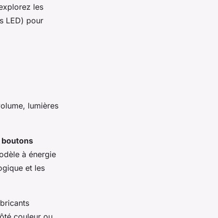
 explorez les
s LED) pour
olume, lumières
s
boutons
modèle à énergie
ogique et les
bricants
ôté couleur ou