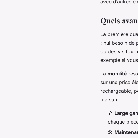
avec d’autres él
Quels avant
La première qual
: nul besoin de 
ou des vis four
exemple si vous
La
mobilité
rest
sur une prise él
rechargeable, pe
maison.
🎵
Large ga
chaque pièce
🛠️
Maintenan