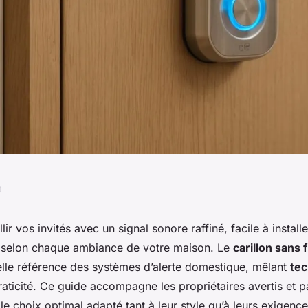
t
guide moderne pour
ir vos invités avec un signal sonore raffiné, facile à installe
 selon chaque ambiance de votre maison. Le
carillon sans f
ue et design
le référence des systèmes d’alerte domestique, mêlant
tec
raticité. Ce guide accompagne les propriétaires avertis et 
e choix optimal adapté tant à leur style qu’à leurs exigence