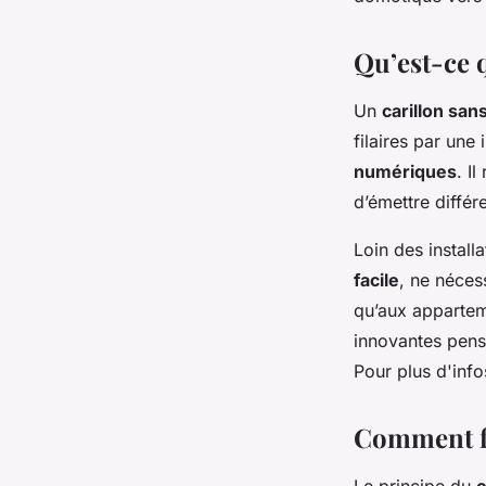
Léa
•
5 décembre 2025
•
6 min de lecture
Qu’est-ce q
Un
carillon sans 
filaires par une
numériques
. Il
d’émettre différe
Loin des instal
facile
, ne néces
qu’aux apparteme
innovantes pens
Pour plus d'info
Comment fo