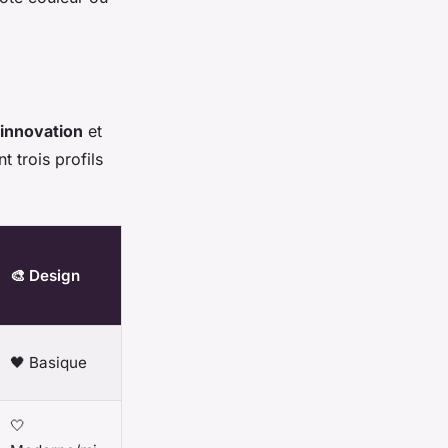
innovation
et
t trois profils
🎨 Design
🖤 Basique
🤍