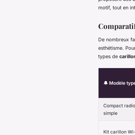
motif, tout en i
Comparatif 
De nombreux fab
esthétisme. Pour
types de
carill
🔔 Modèle typ
Compact radi
simple
Kit carillon Wi