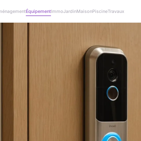
ménagement
Équipement
Immo
Jardin
Maison
Piscine
Travaux