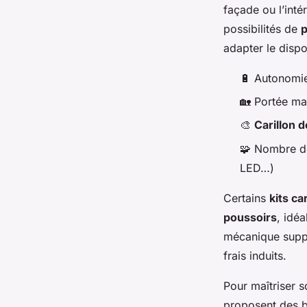
façade ou l’inté
possibilités de
p
adapter le dispo
🔋 Autonomie
🏡 Portée ma
🎨
Carillon 
🧩 Nombre de
LED…)
Certains
kits car
poussoirs
, idé
mécanique suppri
frais induits.
Pour maîtriser 
proposent des b