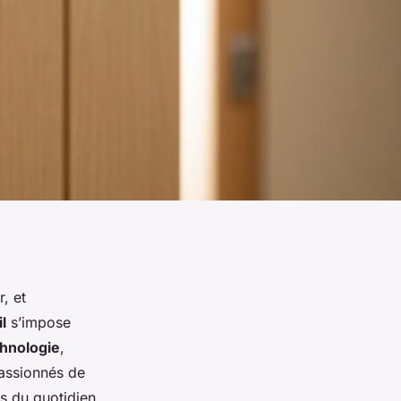
r, et
il
s’impose
hnologie
,
passionnés de
s du quotidien.