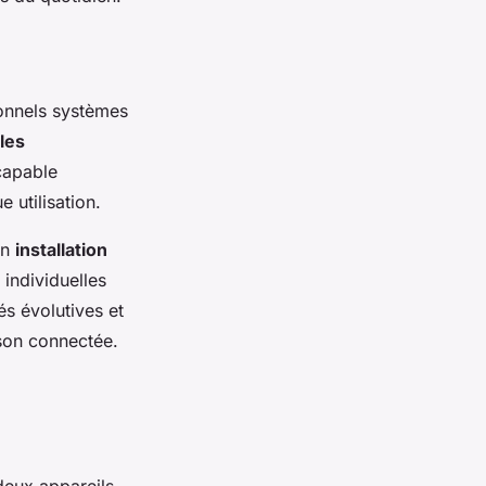
ionnels systèmes
les
 capable
e utilisation.
on
installation
individuelles
s évolutives et
son connectée.