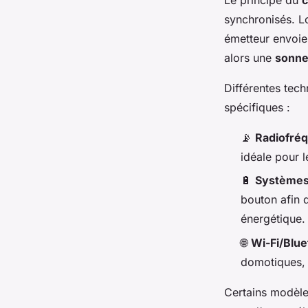
Le principe du
c
synchronisés. L
émetteur envoie 
alors une
sonne
Différentes tec
spécifiques :
📡
Radiofréq
idéale pour l
🔋
Systèmes 
bouton afin d
énergétique.
🌐
Wi-Fi/Blue
domotiques, f
Certains modèles