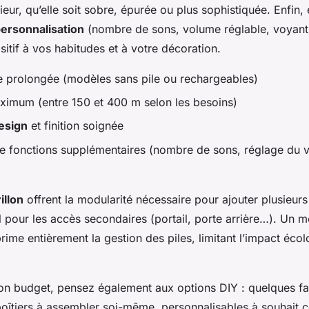
rieur, qu’elle soit sobre, épurée ou plus sophistiquée. Enfin,
ersonnalisation
(nombre de sons, volume réglable, voyant
sitif à vos habitudes et à votre décoration.
 prolongée (modèles sans pile ou rechargeables)
ximum (entre 150 et 400 m selon les besoins)
design
et finition soignée
 fonctions supplémentaires (nombre de sons, réglage du v
illon
offrent la modularité nécessaire pour ajouter plusieur
al pour les accès secondaires (portail, porte arrière…). Un 
me entièrement la gestion des piles, limitant l’impact écol
son budget, pensez également aux options DIY : quelques fa
oîtiers à assembler soi-même, personnalisables à souhait c