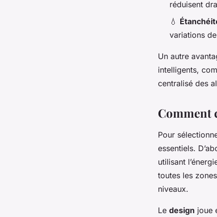
réduisent dra
💧
Étanchéit
variations de
Un autre avantag
intelligents, c
centralisé des a
Comment cho
Pour sélectionn
essentiels. D’abo
utilisant l’éner
toutes les zones
niveaux.
Le
design
joue 