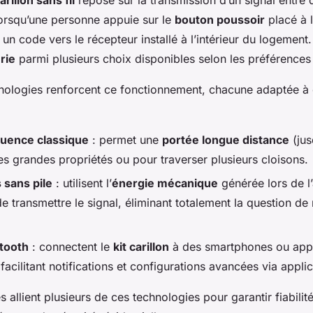
arillon sans fil
repose sur la transmission d’un signal entre 
orsqu’une personne appuie sur le
bouton poussoir
placé à l
un code vers le récepteur installé à l’intérieur du logement.
rie
parmi plusieurs choix disponibles selon les préférence
hnologies renforcent ce fonctionnement, chacune adaptée à
uence classique
: permet une
portée longue distance
(jus
es grandes propriétés ou pour traverser plusieurs cloisons.
sans pile
: utilisent l’
énergie mécanique
générée lors de l’
e transmettre le signal, éliminant totalement la question d
tooth
: connectent le
kit carillon
à des smartphones ou appa
acilitant notifications et configurations avancées via appli
 allient plusieurs de ces technologies pour garantir fiabilité