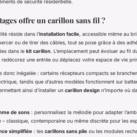
éments de sécurité résidentielle.
ages offre un carillon sans fil ?
ité réside dans l’
installation facile
, accessible même au bri
percer ou de tirer des câbles, tout se pose grâce à des adhé
nies dans le
kit carillon
. L’emplacement peut évoluer au fil d
 redécorez une entrée ou déplacez votre espace de vie prin
e donc inégalée : certains récepteurs compacts se branche
ectrique, tandis que d’autres modèles fonctionnent sur batte
rmettant ainsi d’installer un
carillon design
n’importe où da
mme de sons
: personnalisez la mélodie pour adapter l’am
 – classique, contemporaine ou même discrète pour les es
ce simplifiée
: les
carillons sans pile
ou les modules rech