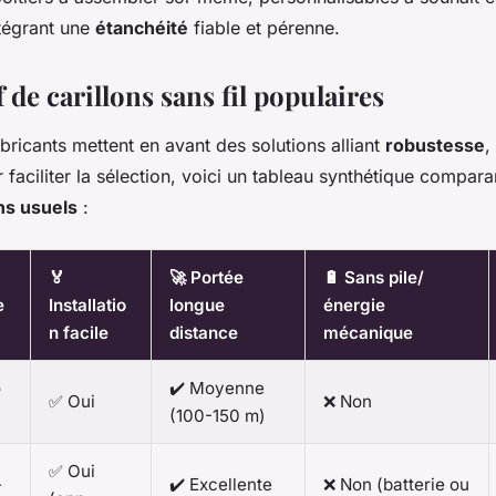
ntégrant une
étanchéité
fiable et pérenne.
de carillons sans fil populaires
ricants mettent en avant des solutions alliant
robustesse
,
 faciliter la sélection, voici un tableau synthétique comparan
ons usuels
:
🏅
🚀 Portée
🔋 Sans pile/
e
Installatio
longue
énergie
n facile
distance
mécanique
o
✔️ Moyenne
✅ Oui
❌ Non
(100-150 m)
✅ Oui
-
✔️ Excellente
❌ Non (batterie ou