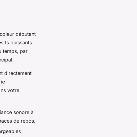
coleur débutant
sifs puissants
u temps, par
cipal.
nt directement
rie
ns votre
biance sonore à
paces de repos.
argeables