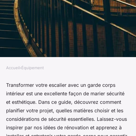
Accueil
›
Équipement
ÉQUIPEMENT
Guide ultime : transformer
Transformer votre escalier avec un garde corps
intérieur est une excellente façon de marier sécurité
votre escalier avec un garde
et esthétique. Dans ce guide, découvrez comment
corps intérieur
planifier votre projet, quelles matières choisir et les
considérations de sécurité essentielles. Laissez-vous
Léa
•
18 septembre 2024
•
6 min de lecture
inspirer par nos idées de rénovation et apprenez à