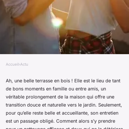
Accueil
›
Actu
ACTU
Comment nettoyer une
Ah, une belle terrasse en bois ! Elle est le lieu de tant
de bons moments en famille ou entre amis, un
terrasse en bois sans la
véritable prolongement de la maison qui offre une
détériorer ?
transition douce et naturelle vers le jardin. Seulement,
pour qu’elle reste belle et accueillante, son entretien
François
•
12 février 2024
•
5 min de lecture
est un passage obligé. Comment alors s’y prendre